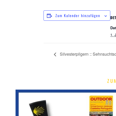
Zum Kalender hinzufügen
DET
Da
1. 
Silvesterpilgern :: Sehnsuchts
ZU