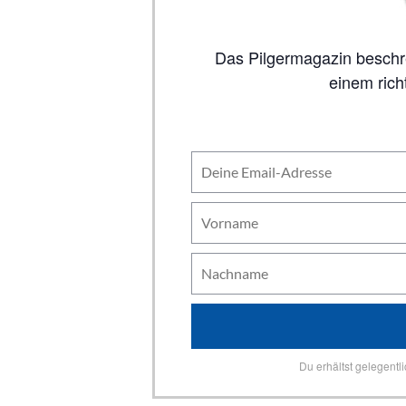
Das Pilgermagazin beschreibt auf 80 Seiten alle wichtigen Jakobswege, inklusive Karten. So viel Inhalt wie in
einem rich
Du erhältst gelegentl