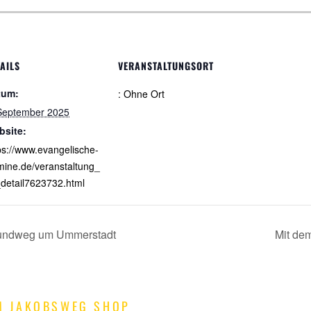
AILS
VERANSTALTUNGSORT
tum:
: Ohne Ort
September 2025
bsite:
ps://www.evangelische-
mine.de/veranstaltung_
detail7623732.html
 Rundweg um Ummerstadt
Mit de
M JAKOBSWEG SHOP