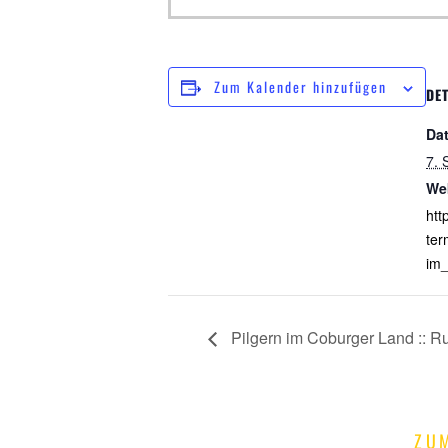
Zum Kalender hinzufügen
DET
Da
7. 
We
htt
ter
im_
Pilgern im Coburger Land ::
ZU