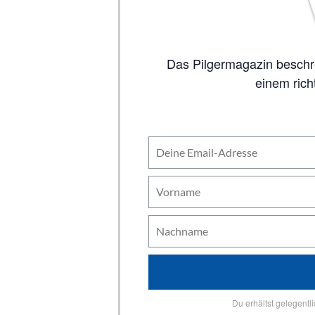
Das Pilgermagazin beschreibt auf 80 Seiten alle wichtigen Jakobswege, inklusive Karten. So viel Inhalt wie in
einem rich
Du erhältst gelegentl