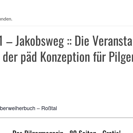
unden.
1 – Jakobsweg :: Die Veransta
 der päd Konzeption für Pilg
Oberweiherbuch – Roßtal