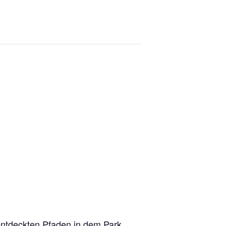
t­deck­ten Pfa­den in dem Park.