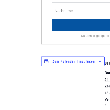
Du erhältst gelegentl
Zum Kalender hinzufügen
DET
Da
24.
Zei
18:
Ver
: