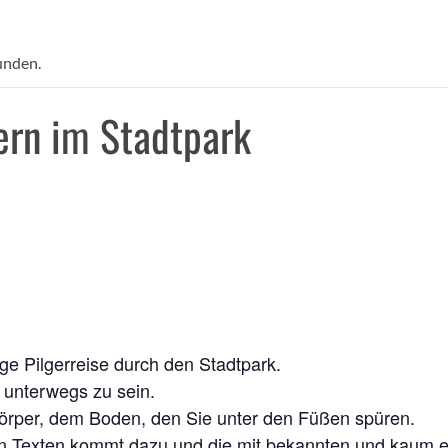
unden.
rn im Stadtpark
ge Pil­ger­rei­se durch den Stadtpark.
 unter­wegs zu sein.
ör­per, dem Boden, den Sie unter den Füßen spüren.
n Tex­ten kommt dazu und die mit bekann­ten und kaum en