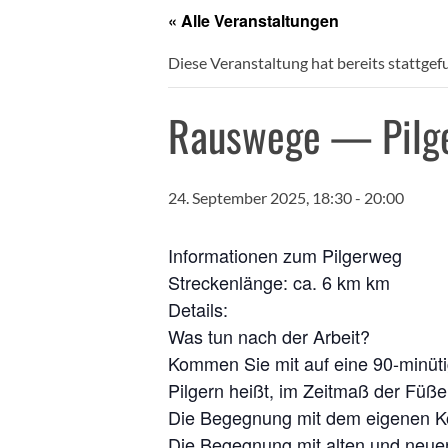
« Alle Veranstaltungen
Diese Veranstaltung hat bereits stattgef
Rauswege — Pilge
24. September 2025, 18:30
-
20:00
Informationen zum Pilgerweg
Stre­cken­län­ge: ca. 6 km km
Details:
Was tun nach der Arbeit?
Kom­men Sie mit auf eine 90-minü­ti­
Pil­gern heißt, im Zeit­maß der Füße
Die Begeg­nung mit dem eige­nen K
Die Begeg­nung mit alten und neu­e