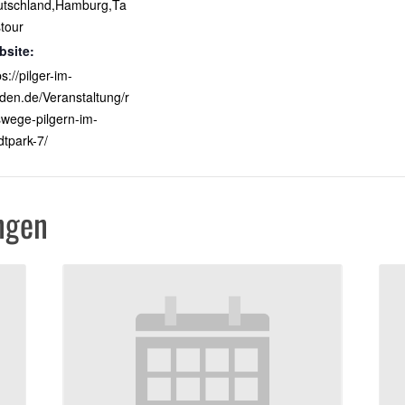
utschland,Hamburg,Ta
tour
bsite:
ps://pilger-im-
den.de/Veranstaltung/r
wege-pilgern-im-
dtpark-7/
ngen