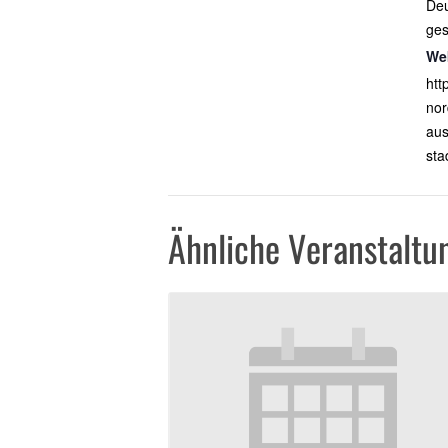
De
ges
We
htt
nor
aus
sta
Ähnliche Veranstaltu