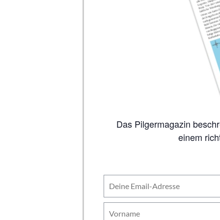
Das Pilgermagazin beschreibt auf 80 Seiten alle wichtigen Jakobswege, inklusive Karten. So viel Inhalt wie in
einem rich