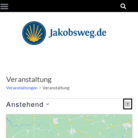
Veranstaltung
Veranstaltungen
Veranstaltung
Ans
Ver
Anstehend
Karte
Ans
Datum
Nav
auswählen.
Nav