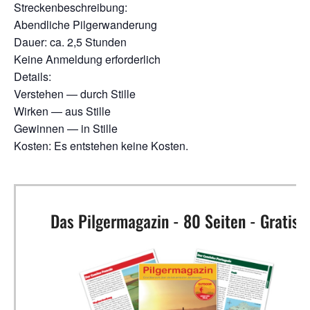
Stre­cken­be­schrei­bung:
Abend­li­che Pilgerwanderung
Dau­er: ca. 2,5 Stunden
Kei­ne Anmel­dung erforderlich
Details:
Ver­ste­hen — durch Stille
Wir­ken — aus Stille
Gewin­nen — in Stille
Kos­ten: Es ent­ste­hen kei­ne Kosten.
Das Pilgermagazin - 80 Seiten - Gratis!