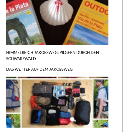
VIA DE L
PLATA
HIMMELREICH JAKOBSWEG: PILGERN DURCH DEN
SCHWARZWALD
DAS WETTER AUF DEM JAKOBSWEG
DER GROSS
ILGERRU
EST