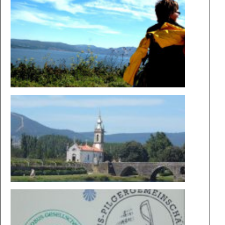
AUF DEM
WEG IM
ROLLSTU
DIE
MAGIE
DER
WEGE
BESONDE
STEMPEL