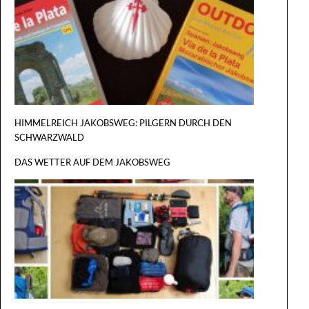
VIA DE L
PLATA
HIMMELREICH JAKOBSWEG: PILGERN DURCH DEN
SCHWARZWALD
DAS WETTER AUF DEM JAKOBSWEG
DER GROSS
ILGERRU
EST