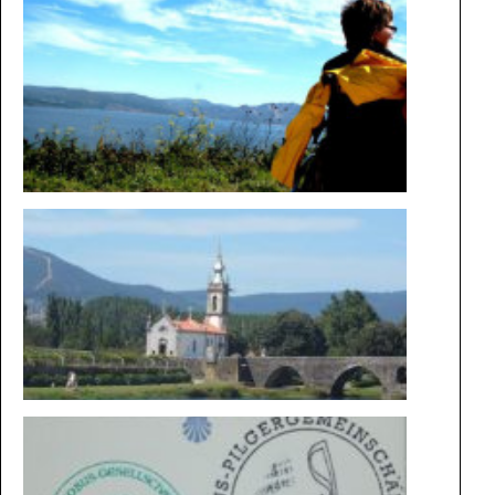
AUF DEM
WEG IM
ROLLSTU
DIE
MAGIE
DER
WEGE
BESONDE
STEMPEL