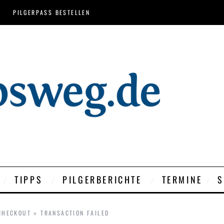
PILGERPASS BESTELLEN
TIPPS
PILGERBERICHTE
TERMINE
S
CHECKOUT
»
TRANSACTION FAILED