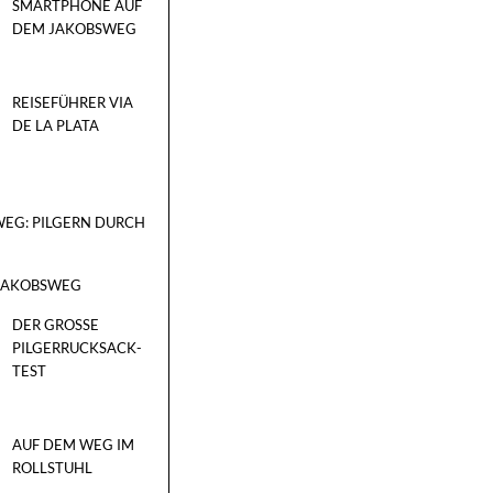
SMARTPHONE AUF
DEM JAKOBSWEG
REISEFÜHRER VIA
DE LA PLATA
EG: PILGERN DURCH
 JAKOBSWEG
DER GROSSE P
ILGERRUCKSACK-T
EST
AUF DEM WEG IM
ROLLSTUHL