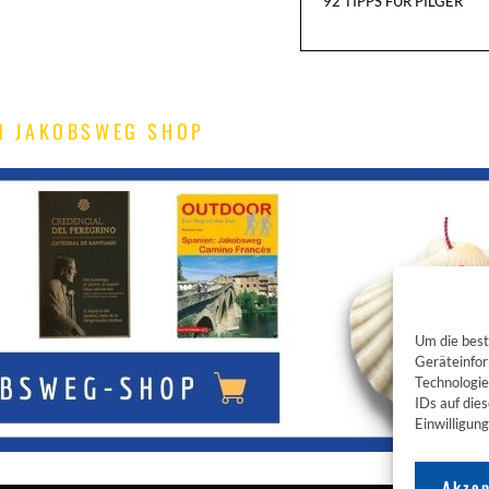
92 TIPPS FÜR PILGER
M JAKOBSWEG SHOP
Um die best
Geräteinfor
Technologie
IDs auf die
Einwilligun
Akzep