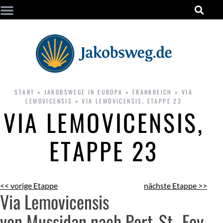
START
»
JAKOBSWEGE IN EUROPA
»
FRANKREICH
»
VIA
LEMOVICENSIS
»
VIA LEMOVICENSIS, ETAPPE 23
VIA LEMOVICENSIS,
ETAPPE 23
<< vorige Etappe
nächste Etappe >>
Via Lemovicensis
von Mussidan nach Port-St.-Foy