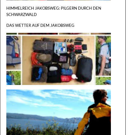
HIMMELREICH JAKOBSWEG: PILGERN DURCH DEN
SCHWARZWALD
DAS WETTER AUF DEM JAKOBSWEG
DER GROSS
ILGERRU
EST
AUF DEM
WEG IM
ROLLSTU