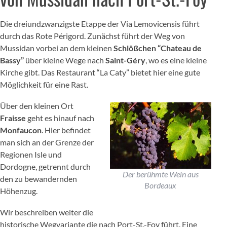
Die dreiundzwanzigste Etappe der Via Lemovicensis führt
durch das Rote Périgord. Zunächst führt der Weg von
Mussidan vorbei an dem kleinen
Schlößchen “Chateau de
Bassy”
über kleine Wege nach
Saint-Géry
, wo es eine kleine
Kirche gibt. Das Restaurant “La Caty” bietet hier eine gute
Möglichkeit für eine Rast.
Über den kleinen Ort
Fraisse
geht es hinauf nach
Monfaucon
. Hier befindet
man sich an der Grenze der
Regionen Isle und
Dordogne, getrennt durch
Der berühmte Wein aus
den zu bewandernden
Bordeaux
Höhenzug.
Wir beschreiben weiter die
historische Wegvariante die nach Port-St.-Foy führt. Eine