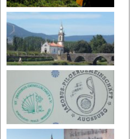
DIE
MAGIE
DER
WEGE
BESONDE
STEMPEL
VON
KONSTA