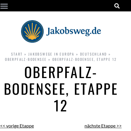
START
»
JAKOBSWEGE IN EUROPA
»
DEUTSCHLAND
»
OBERPFALZ-BODENSEE
»
OBERPFALZ-BODENSEE, ETAPPE 12
OBERPFALZ-
BODENSEE, ETAPPE
12
<< vorige Etappe
nächste Etappe >>