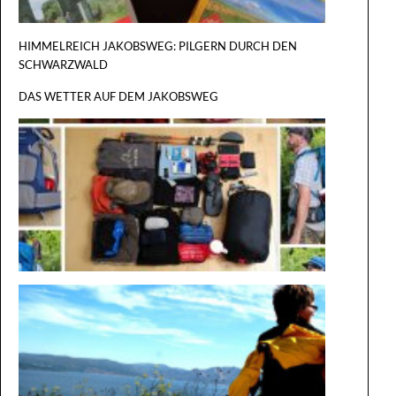
HIMMELREICH JAKOBSWEG: PILGERN DURCH DEN
SCHWARZWALD
DAS WETTER AUF DEM JAKOBSWEG
DER GROSS
ILGERRU
EST
AUF DEM
WEG IM
ROLLSTU