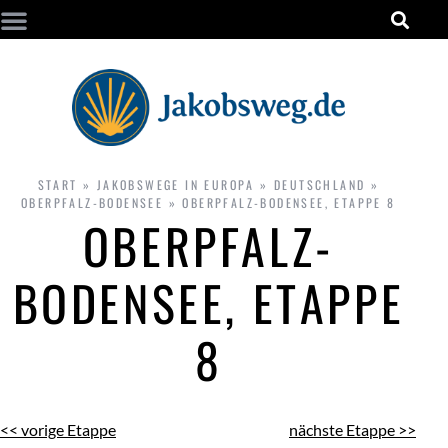
START
»
JAKOBSWEGE IN EUROPA
»
DEUTSCHLAND
»
OBERPFALZ-BODENSEE
»
OBERPFALZ-BODENSEE, ETAPPE 8
OBERPFALZ-
BODENSEE, ETAPPE
8
<< vorige Etappe
nächste Etappe >>