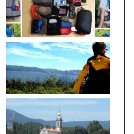
EST
AUF DEM
WEG IM
ROLLSTU
DIE
MAGIE
DER
WEGE