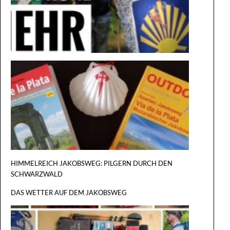
JAKOBS
REISEFÜ
VIA DE L
PLATA
HIMMELREICH JAKOBSWEG: PILGERN DURCH DEN
SCHWARZWALD
DAS WETTER AUF DEM JAKOBSWEG
DER GROSS
ILGERRU