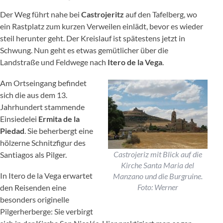
Der Weg führt nahe bei
Castrojeritz
auf den Tafelberg, wo
ein Rastplatz zum kurzen Verweilen einlädt, bevor es wieder
steil herunter geht. Der Kreislauf ist spätestens jetzt in
Schwung. Nun geht es etwas gemütlicher über die
Landstraße und Feldwege nach
Itero de la Vega
.
Am Ortseingang befindet
sich die aus dem 13.
Jahrhundert stammende
Einsiedelei
Ermita de la
Piedad
. Sie beherbergt eine
hölzerne Schnitzfigur des
Castrojeriz mit Blick auf die
Santiagos als Pilger.
Kirche Santa Maria del
In Itero de la Vega erwartet
Manzano und die Burgruine.
Foto: Werner
den Reisenden eine
besonders originelle
Pilgerherberge: Sie verbirgt