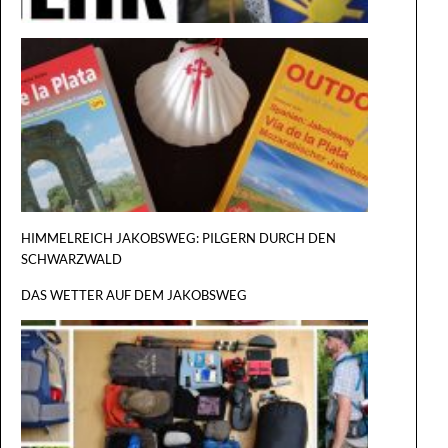
REISEFÜ
VIA DE L
PLATA
HIMMELREICH JAKOBSWEG: PILGERN DURCH DEN
SCHWARZWALD
DAS WETTER AUF DEM JAKOBSWEG
DER GROSS
ILGERRU
EST