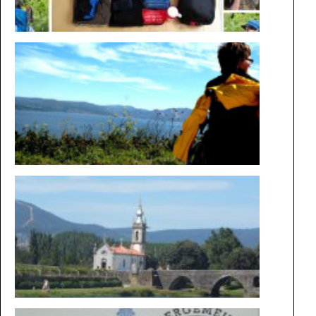
AUF DEM
WEG IM
ROLLSTU
DIE
MAGIE
DER
WEGE