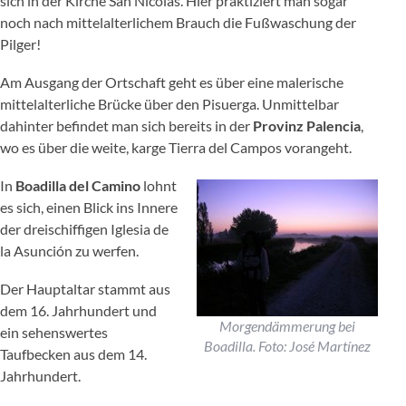
sich in der Kirche San Nicolás. Hier praktiziert man sogar
noch nach mittelalterlichem Brauch die Fußwaschung der
Pilger!
Am Ausgang der Ortschaft geht es über eine malerische
mittelalterliche Brücke über den Pisuerga. Unmittelbar
dahinter befindet man sich bereits in der
Provinz Palencia
,
wo es über die weite, karge Tierra del Campos vorangeht.
In
Boadilla del Camino
lohnt
es sich, einen Blick ins Innere
der dreischiffigen Iglesia de
la Asunción zu werfen.
Der Hauptaltar stammt aus
dem 16. Jahrhundert und
Morgendämmerung bei
ein sehenswertes
Boadilla. Foto: José Martínez
Taufbecken aus dem 14.
Jahrhundert.