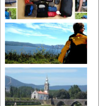
AUF DEM
WEG IM
ROLLSTU
DIE
MAGIE
DER
WEGE