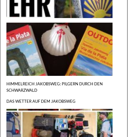
REISEFÜ
VIA DE L
PLATA
HIMMELREICH JAKOBSWEG: PILGERN DURCH DEN
SCHWARZWALD
DAS WETTER AUF DEM JAKOBSWEG
DER GROSS
ILGERRU
EST