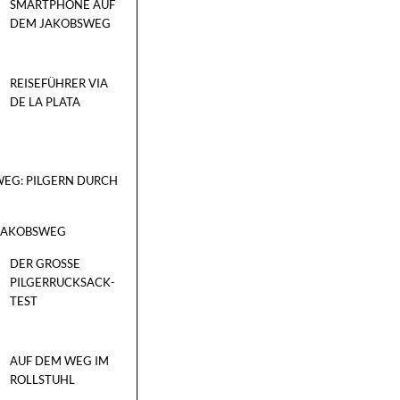
SMARTPHONE AUF
DEM JAKOBSWEG
REISEFÜHRER VIA
DE LA PLATA
EG: PILGERN DURCH
 JAKOBSWEG
DER GROSSE P
ILGERRUCKSACK-T
EST
AUF DEM WEG IM
ROLLSTUHL