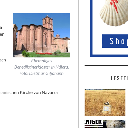
a
men
nach
Ehemaliges
Benediktinerkloster in Nájera.
Foto: Dietmar Giljohann
LESET
manischen Kirche von Navarra