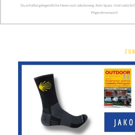
Du erhältst gelegentliche News vom Jakobsweg. Kein Spam. Und natürlich s
Pilgerehrenwort!
ZU