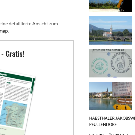
ne detaillierte Ansicht zum
rmap
.
- Gratis!
HABSTHALER JAKOBSW
PFULLENDORF