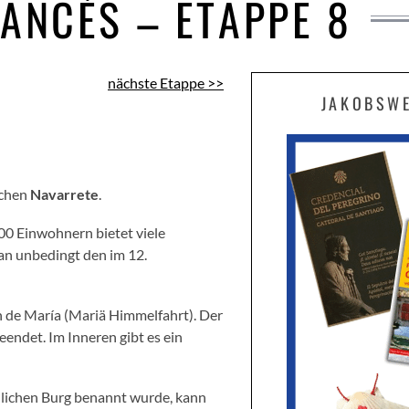
ANCÉS – ETAPPE 8
nächste Etappe >>
JAKOBSW
tchen
Navarrete
.
00 Einwohnern bietet viele
an unbedingt den im 12.
ión de María (Mariä Himmelfahrt). Der
endet. Im Inneren gibt es ein
ndlichen Burg benannt wurde, kann