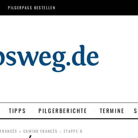
PILGERPASS BESTELLEN
TIPPS
PILGERBERICHTE
TERMINE
S
 FRANCÉS
»
CAMINO FRANCÉS – ETAPPE 8