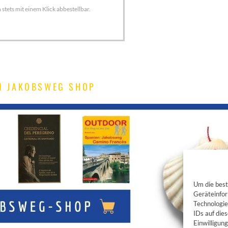
tets mit einem Klick abbestellbar.
M JAKOBSWEG SHOP
Um die best
Geräteinfor
Technologie
IDs auf die
Einwilligun