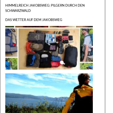
HIMMELREICH JAKOBSWEG: PILGERN DURCH DEN
SCHWARZWALD
DAS WETTER AUF DEM JAKOBSWEG
DER GROSS
ILGERRU
EST
AUF DEM
WEG IM
ROLLSTU