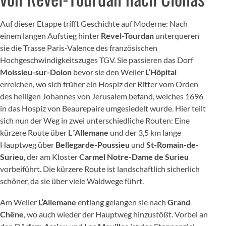
Auf dieser Etappe trifft Geschichte auf Moderne: Nach
einem langen Aufstieg hinter
Revel-Tourdan
unterqueren
sie die Trasse Paris-Valence des französischen
Hochgeschwindigkeitszuges TGV. Sie passieren das Dorf
Moissieu-sur-Dolon
bevor sie den Weiler
L’Hôpital
erreichen, wo sich früher ein Hospiz der Ritter vom Orden
des heiligen Johannes von Jerusalem befand, welches 1696
in das Hospiz von Beaurepaire umgesiedelt wurde. Hier teilt
sich nun der Weg in zwei unterschiedliche Routen: Eine
kürzere Route über
L´Allemane
und der 3,5 km lange
Hauptweg über
Bellegarde-Poussieu
und
St-Romain-de-
Surieu
, der am Kloster
Carmel Notre-Dame de Surieu
vorbeiführt. Die kürzere Route ist landschaftlich sicherlich
schöner, da sie über viele Waldwege führt.
Am Weiler
L’Allemane
entlang gelangen sie nach
Grand
Chêne
, wo auch wieder der Hauptweg hinzustößt. Vorbei an