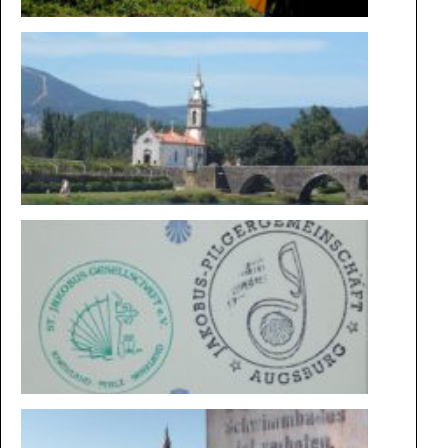
DIE
MAGIE
DER
WEGE
BESONDE
STEMPEL
VON
KONSTA