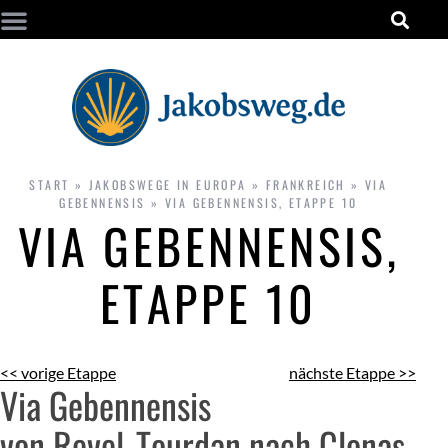
START
»
JAKOBSWEGE IN EUROPA
»
FRANKREICH
»
VIA
GEBENNENSIS
»
VIA GEBENNENSIS, ETAPPE 10
VIA GEBENNENSIS,
ETAPPE 10
<< vorige Etappe
nächste Etappe >>
Via Gebennensis
von Revel-Tourdan nach Clonas