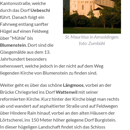
Kantonsstraße, welche
durch das Dorf
Uebeschi
führt. Danach folgt ein
Fahrweg entlang sanfter
Hügel auf einen Feldweg
St. Mauritius in Amsoldingen.
über “Mühle” bis
foto: Zumbühl
Blumenstein
. Dort sind die
Glasgemälde aus dem 13.
Jahrhundert besonders
sehenswert, welche jedoch in der nicht auf dem Weg
liegenden Kirche von Blumenstein zu finden sind.
Weiter geht es über das schöne
Längmoos
, vorbei an der
Brücke Chriegsried ins Dorf
Wattenwil
mit seiner
reformierten Kirche. Kurz hinter der Kirche biegt man rechts
ab und wandert auf asphaltierter Straße und auf Feldwegen
über Hindere Rain hinauf, vorbei an den alten Häusern der
Lörtscherei, ins 150 Meter höher gelegene Dorf Burgistein.
In dieser hügeligen Landschaft findet sich das Schloss