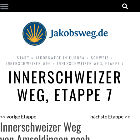
START
»
JAKOBSWEGE IN EUROPA
»
SCHWEIZ
»
INNERSCHWEIZER WEG
»
INNERSCHWEIZER WEG, ETAPPE 7
INNERSCHWEIZER
WEG, ETAPPE 7
<< vorige Etappe
nächste Etappe >>
Innerschweizer Weg
von Amsoldingen nach