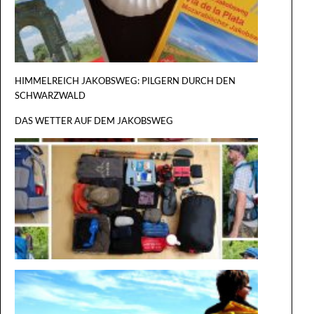
HIMMELREICH JAKOBSWEG: PILGERN DURCH DEN
SCHWARZWALD
DAS WETTER AUF DEM JAKOBSWEG
DER GROSS
ILGERRU
EST
AUF DEM
WEG IM
ROLLSTU