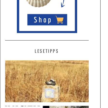
LESETIPPS
ALLES
BEIM
ALTEN
UND
DOCH
GANZ
ANDERS