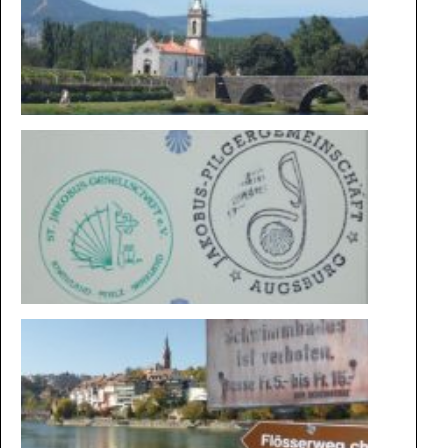
WEGE
BESONDE
STEMPEL
VON
KONSTA
NACH
BASEL