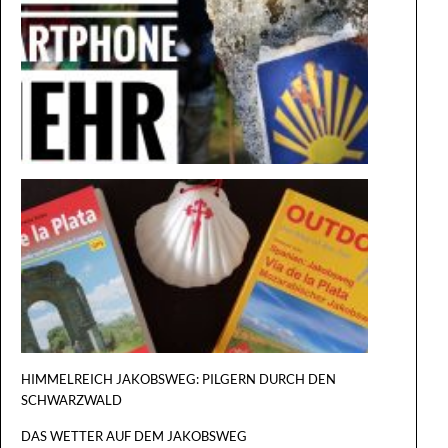
WENIGE
SMARTP
AUF DEM
JAKOBS
REISEFÜ
VIA DE L
PLATA
HIMMELREICH JAKOBSWEG: PILGERN DURCH DEN
SCHWARZWALD
DAS WETTER AUF DEM JAKOBSWEG